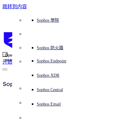
跳转到内容
Sophos Central
Workspace Protection
平台概覽
託管式服務
使用案例
為什麼選擇 Sophos？
Sophos 合作夥伴
威脅情報
獲得協助（支援）
端點保護（下一代防毒軟體）
XDR - 擴展式偵測與回應
ITDR - 身分識別威脅偵測與回應
下一代防火牆 (NGFW)
電子郵件與網路釣魚防護
雲端工作負載防護
MDR - 託管式偵測與回應
諮詢服務概覽
營運支援
NIST 評估
全天候守護我的組織
教育
獎項與榮譽
公司
信任中心概覽
Partner Program 合作夥伴計畫
通路合作夥伴
X-Ops 威脅研究
檢視所有資源
Sophos 部落格
緊急事件回應
下載及更新
產品文件
Sophos 學院
平臺
SophosLabs Intelix
端點安全
諮詢服務
產業
關於我們
合作夥伴生態系統
資源中心
支援資源
EDR - 端點偵測與回應
搭配下一代 SIEM 的 XDR
NDR - 網路偵測與回應
員工意識培訓
IR - 事件回應服務
安全性測試
NIS2 評估
阻止勒索軟體攻擊
金融與銀行業
案例研究
事件
Sophos Central 安全性
Partner Portal 登入
託管式服務供應商 (MSP)
買家指南
威脅研究
支援入口網站
Sophos Techvid 技術影片
Sophos 社群論壇
Sophos Central 登入
受保護的瀏覽器
服務
OEM
安全營運
專業服務
信任中心
部落格
產品支援
Sophos AI
伺服器防護
網路交換機
漏洞管理（託管式風險）
保障遠端與混合辦公員工的安全
政府部門
競爭對手比較
媒體
安全設計
Partner care 支援
案例研究
AI 研究
支援計劃
Sophos 狀態頁面
Sophos 防火牆
零信任網路存取 (ZTNA)
AI 研究
解決方案
Open
search
Mobile Security
Sophos Endpoint
开始
身分識別安全
免費工具
培訓
無線存取點
應對網路保險要求
醫療保健
職位空缺
負責任的披露
合作夥伴培訓
報告
安全營運
客戶成功
安全公告
DNS 防護 (DNS Protection)
整合和 API
威脅檔案
整合 marketplace 市集
為什麼選擇 Sophos？
ESG
網路安全與基礎架構
Email Monitoring System
保護我的 Microsoft 環境
製造業
合作夥伴部落格
線上研討會
合作夥伴部落格
技術客戶經理（TAM）
提交威脅
Sophos XDR
威脅資料庫
威脅情報
合作夥伴
Sophos Email
Workspace Protection
啟用雲端原生安全性
零售業
白皮書
聯絡 Sophos 支援
企業政策
威脅研究部落格
Sophos Central
免費試用
資源
Email Security
所有解決方案
影片
聯絡 Partner Care
網路安全指引
Sophos Email
Sophos Email 
支援
功能
解释网络安全
Central 日誌記錄
雲端安全
技術規格
商業認證
免费试用