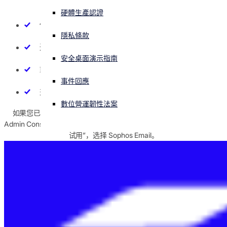
硬體生產認證
免費試用
正遭遇網路攻擊？立即獲取協助
保护用户防止恶意软件、网络钓鱼和模仿尝试
登入
隱私條款
通过 DLP 和一系列加密选项保护敏感数据
索取價格資訊
安全桌面演示指南
Open search
Microsoft 365 API 集成加快您的设置和处理邮件
Open language switcher
简体中文
事件回應
兼容所有其他电子邮件服务，控制域和 DNS 记录
數位營運韌性法案
如果您已经有激活 Sophos Central 账号，可以从 Sophos Central
Admin Console 访问 Sophos Email。登录 Sophos Central，单击“免费
试用”，选择 Sophos Email。