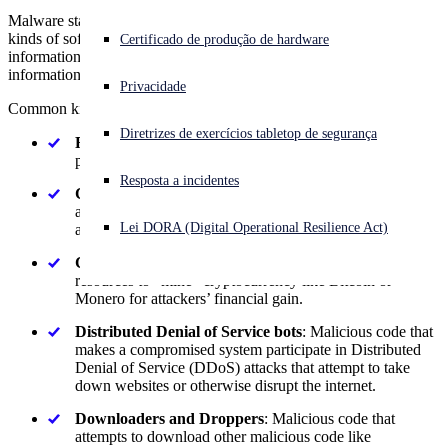
Malware stands for “malicious software” and can be one of many
kinds of software built to harm systems and devices, steal
Enfrentando um ataque cibernético? Obtenha ajuda imediata
Certificado de produção de hardware
information, or give an attacker control over the system and its
Iniciar sessão
information.
Privacidade
Common kinds of malware include:
Open search
Diretrizes de exercícios tabletop de segurança
Open language switcher
Português (Brasil)
Ransomware
: Encrypts key files and demands financial
payment in return for decrypting them.
Resposta a incidentes
Crimeware bots
: Malware like Emotet and QBot which
are used to sell access to compromised machines to other
Lei DORA (Digital Operational Resilience Act)
attackers or criminal groups such as ransomware groups.
Cryptominers
: Malware that hijacks computer CPU
resources to “mine” cryptocurrency like Bitcoin or
Monero for attackers’ financial gain.
Distributed Denial of Service bots
: Malicious code that
makes a compromised system participate in Distributed
Denial of Service (DDoS) attacks that attempt to take
down websites or otherwise disrupt the internet.
Downloaders and Droppers
: Malicious code that
attempts to download other malicious code like