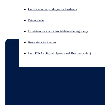
login to access a fully populated environment where you
can click around and get a feel for how Sophos products
Enfrentando um ataque cibernético? Obtenha ajuda imediata
Certificado de produção de hardware
work together.
Iniciar sessão
Privacidade
Open search
Diretrizes de exercícios tabletop de segurança
Open language switcher
Português (Brasil)
Resposta a incidentes
Lei DORA (Digital Operational Resilience Act)