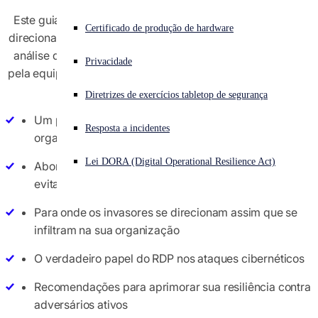
Este guia de fácil leitura oferece insights acionáveis para
Enfrentando um ataque cibernético? Obtenha ajuda imediata
Certificado de produção de hardware
direcionar a sua estratégia de segurança extraídos de uma
Iniciar sessão
análise de 232 incidentes cibernéticos graves resolvidos
Privacidade
pela equipe de resposta a incidentes do Sophos X-Ops. Ele
Open search
revela:
Diretrizes de exercícios tabletop de segurança
Open language switcher
Português (Brasil)
Um ponto fundamental de segurança que muitas das
Resposta a incidentes
organizações atacadas não seguiram
Lei DORA (Digital Operational Resilience Act)
Abordagens furtivas que os invasores utilizam para
evitar a detecção
Para onde os invasores se direcionam assim que se
infiltram na sua organização
O verdadeiro papel do RDP nos ataques cibernéticos
Recomendações para aprimorar sua resiliência contra
adversários ativos