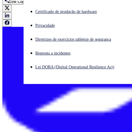
Link Copied
Enfrentando um ataque cibernético? Obtenha ajuda imediata
Certificado de produção de hardware
Iniciar sessão
Privacidade
Open search
Diretrizes de exercícios tabletop de segurança
Open language switcher
Português (Brasil)
Resposta a incidentes
Lei DORA (Digital Operational Resilience Act)