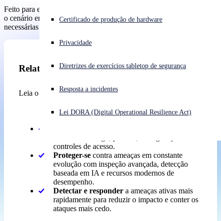
Feito para equipes de TI e segurança, ele ajuda os leitores a entender
o cenário em constante mudança das ameaças e as medidas
Enfrentando um ataque cibernético? Obtenha ajuda imediata
Certificado de produção de hardware
necessárias para proteger os ambientes de rede modernos.
Iniciar sessão
Privacidade
Open search
Diretrizes de exercícios tabletop de segurança
Open language switcher
Relatório
Português (Brasil)
Resposta a incidentes
Leia o relatório para obter orientações práticas sobre como:
Lei DORA (Digital Operational Resilience Act)
Reforçar
a segurança do firewall por meio de
um melhor design, patches, configuração e
controles de acesso.
Proteger-se
contra ameaças em constante
evolução com inspeção avançada, detecção
baseada em IA e recursos modernos de
desempenho.
Detectar e responder
a ameaças ativas mais
rapidamente para reduzir o impacto e conter os
ataques mais cedo.