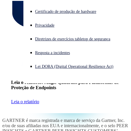
Enfrentando um ataque cibernético? Obtenha ajuda imediata
Certificado de produção de hardware
Iniciar sessão
Privacidade
Open search
Diretrizes de exercícios tabletop de segurança
Open language switcher
Português (Brasil)
Resposta a incidentes
Lei DORA (Digital Operational Resilience Act)
Leia o relatório: Magic Quadrant para Plataformas de
Proteção de Endpoints
Leia o relatório
GARTNER é marca registrada e marca de serviço da Gartner, Inc.
e/ou de suas afiliadas nos EUA e internacionalmente, e o selo PEER
INSIGHTS e GARTNER PEER INSIGHTS CUSTOMERS’