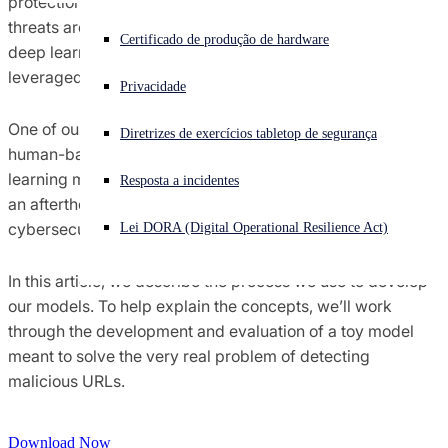
protection, but changes the paradigm of how emerging
threats are addressed. That’s why we’re focusing on new
Enfrentando um ataque cibernético? Obtenha ajuda imediata
Certificado de produção de hardware
deep learning and machine learning methods to be
Iniciar sessão
leveraged across our entire portfolio.
Privacidade
Open search
One of our first challenges is supplementing reactive,
Diretrizes de exercícios tabletop de segurança
Open language switcher
Português (Brasil)
human-based malware research with predictive machine
learning models. This challenge is very unique, and can be
Resposta a incidentes
an afterthought in traditional machine learning
cybersecurity literature.
Lei DORA (Digital Operational Resilience Act)
In this article, we describe the process we use to develop
our models. To help explain the concepts, we’ll work
through the development and evaluation of a toy model
meant to solve the very real problem of detecting
malicious URLs.
Download Now