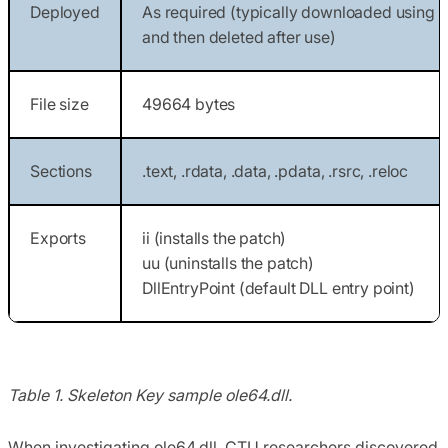
Deployed
As required (typically downloaded using 
and then deleted after use)
File size
49664 bytes
Sections
.text, .rdata, .data, .pdata, .rsrc, .reloc
Exports
ii (installs the patch)
uu (uninstalls the patch)
DllEntryPoint (default DLL entry point)
Table 1. Skeleton Key sample ole64.dll.
When investigating ole64.dll, CTU researchers discovered