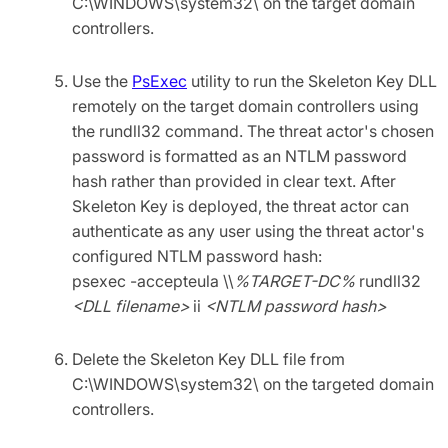
C:\WINDOWS\system32\ on the target domain
controllers.
Use the
PsExec
utility to run the Skeleton Key DLL
remotely on the target domain controllers using
the rundll32 command. The threat actor's chosen
password is formatted as an NTLM password
hash rather than provided in clear text. After
Skeleton Key is deployed, the threat actor can
authenticate as any user using the threat actor's
configured NTLM password hash:
psexec -accepteula \\
%TARGET-DC%
rundll32
<DLL filename>
ii
<NTLM password hash>
Delete the Skeleton Key DLL file from
C:\WINDOWS\system32\ on the targeted domain
controllers.