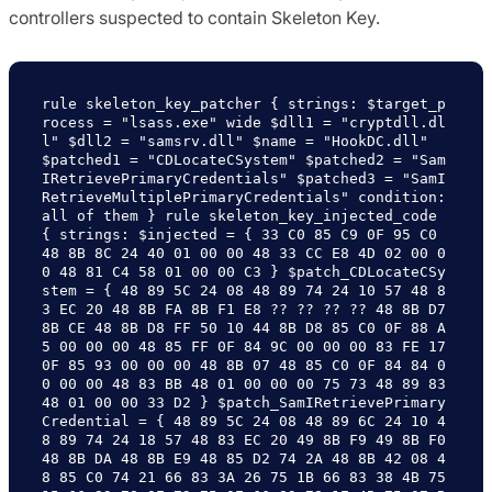
controllers suspected to contain Skeleton Key.
rule skeleton_key_patcher { strings: $target_p
rocess = "lsass.exe" wide $dll1 = "cryptdll.dl
l" $dll2 = "samsrv.dll" $name = "HookDC.dll" 
$patched1 = "CDLocateCSystem" $patched2 = "Sam
IRetrievePrimaryCredentials" $patched3 = "SamI
RetrieveMultiplePrimaryCredentials" condition: 
all of them } rule skeleton_key_injected_code 
{ strings: $injected = { 33 C0 85 C9 0F 95 C0 
48 8B 8C 24 40 01 00 00 48 33 CC E8 4D 02 00 0
0 48 81 C4 58 01 00 00 C3 } $patch_CDLocateCSy
stem = { 48 89 5C 24 08 48 89 74 24 10 57 48 8
3 EC 20 48 8B FA 8B F1 E8 ?? ?? ?? ?? 48 8B D7 
8B CE 48 8B D8 FF 50 10 44 8B D8 85 C0 0F 88 A
5 00 00 00 48 85 FF 0F 84 9C 00 00 00 83 FE 17 
0F 85 93 00 00 00 48 8B 07 48 85 C0 0F 84 84 0
0 00 00 48 83 BB 48 01 00 00 00 75 73 48 89 83 
48 01 00 00 33 D2 } $patch_SamIRetrievePrimary
Credential = { 48 89 5C 24 08 48 89 6C 24 10 4
8 89 74 24 18 57 48 83 EC 20 49 8B F9 49 8B F0 
48 8B DA 48 8B E9 48 85 D2 74 2A 48 8B 42 08 4
8 85 C0 74 21 66 83 3A 26 75 1B 66 83 38 4B 75 