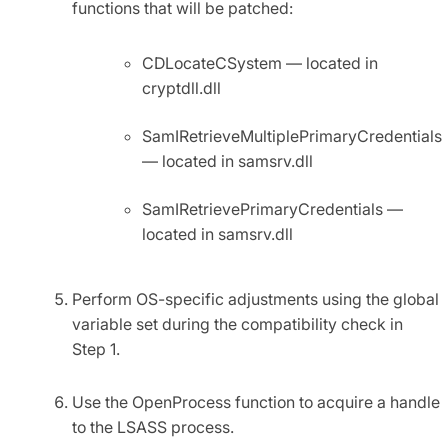
functions that will be patched:
CDLocateCSystem — located in
cryptdll.dll
SamIRetrieveMultiplePrimaryCredentials
— located in samsrv.dll
SamIRetrievePrimaryCredentials —
located in samsrv.dll
Perform OS-specific adjustments using the global
variable set during the compatibility check in
Step 1.
Use the OpenProcess function to acquire a handle
to the LSASS process.