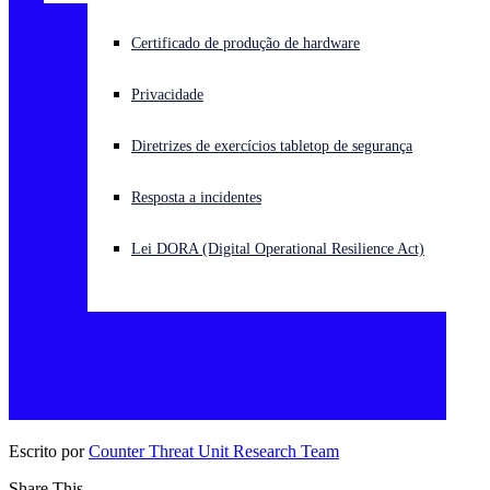
Enfrentando um ataque cibernético? Obtenha ajuda imediata
Certificado de produção de hardware
Iniciar sessão
Privacidade
Open search
Diretrizes de exercícios tabletop de segurança
Open language switcher
Português (Brasil)
Resposta a incidentes
Lei DORA (Digital Operational Resilience Act)
Escrito por
Counter Threat Unit Research Team
Share This