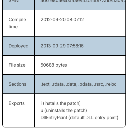
SHA1
ad61e8daeeba43e442514b177a1b41ad4b
Compile
2012-09-20 08:07:12
time
Deployed
2013-09-29 07:58:16
File size
50688 bytes
Sections
.text, .rdata, .data, .pdata, .rsrc, .reloc
Exports
i (installs the patch)
u (uninstalls the patch)
DllEntryPoint (default DLL entry point)