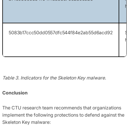
h
5083b17ccc50dd0557dfc544f84e2ab55d6acd92
S
h
Table 3. Indicators for the Skeleton Key malware.
Conclusion
The CTU research team recommends that organizations
implement the following protections to defend against the
Skeleton Key malware: