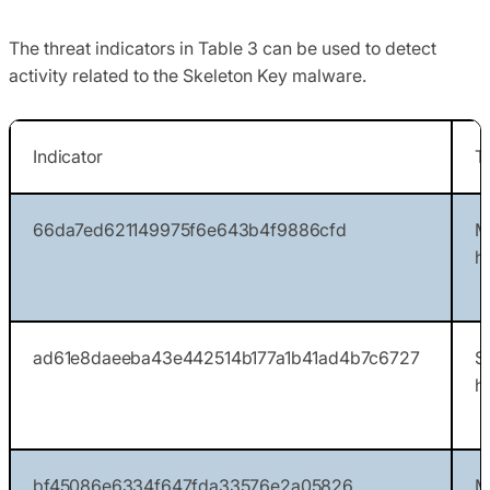
The threat indicators in Table 3 can be used to detect
activity related to the Skeleton Key malware.
Indicator
T
66da7ed621149975f6e643b4f9886cfd
M
h
ad61e8daeeba43e442514b177a1b41ad4b7c6727
S
h
bf45086e6334f647fda33576e2a05826
M