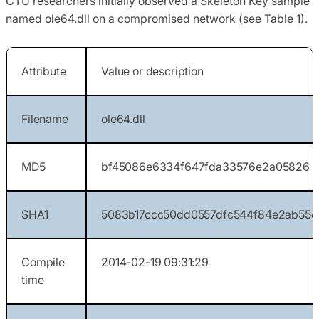
CTU researchers initially observed a Skeleton Key sample
named ole64.dll on a compromised network (see Table 1).
Attribute
Value or description
Filename
ole64.dll
MD5
bf45086e6334f647fda33576e2a05826
SHA1
5083b17ccc50dd0557dfc544f84e2ab55
Compile
2014-02-19 09:31:29
time