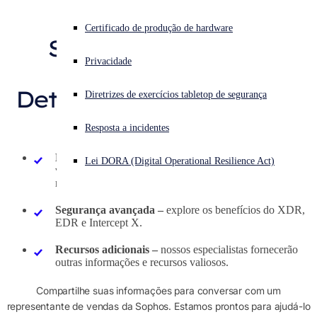
Solicite orçamento
Enfrentando um ataque cibernético? Obtenha ajuda imediata
Certificado de produção de hardware
Saiba mais sobre o
Iniciar sessão
Privacidade
Sophos Extended
Open search
Detection and Response
Diretrizes de exercícios tabletop de segurança
Open language switcher
Português (Brasil)
(XDR)
Resposta a incidentes
Especialista da Sophos –
Estamos prontos para ajudar
Lei DORA (Digital Operational Resilience Act)
você a encontrar o pacote certo para as suas
necessidades.
Segurança avançada –
explore os benefícios do XDR,
EDR e Intercept X.
Recursos adicionais –
nossos especialistas fornecerão
outras informações e recursos valiosos.
Compartilhe suas informações para conversar com um
representante de vendas da Sophos. Estamos prontos para ajudá-lo