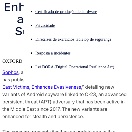
Enhanced for Stealth 
Pesquisa de ameaças do Sophos X-Ops
Enfrentando um ataque cibernético? Obtenha ajuda imediata
Certificado de produção de hardware
and Persistence, 
Iniciar sessão
Premiações e avaliações
Privacidade
Sophos Research 
Open search
Reveals
Diretrizes de exercícios tabletop de segurança
Open language switcher
Português (Brasil)
Contatos de imprensa
Resposta a incidentes
OXFORD, U.K.
Lei DORA (Digital Operational Resilience Act)
Sophos
, a global leader in next-generation cybersecurity,
has published, “
Android APT Spyware, Targeting Middle
East Victims, Enhances Evasiveness
,” detailing new
variants of Android spyware linked to C-23, an advanced
persistent threat (APT) adversary that has been active in
the Middle East since 2017. The new variants are
enhanced for stealth and persistence.
The spyware presents itself as an update app with a