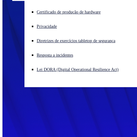
Enfrentando um ataque cibernético? Obtenha ajuda imediata
Certificado de produção de hardware
Iniciar sessão
Privacidade
Open search
Diretrizes de exercícios tabletop de segurança
Open language switcher
Português (Brasil)
Resposta a incidentes
Lei DORA (Digital Operational Resilience Act)