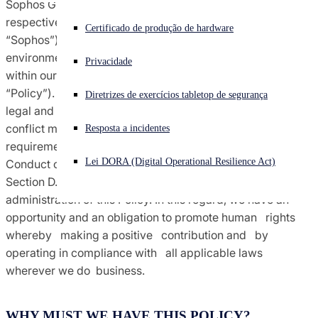
Sophos Group Limited and Sophos Holdings, LLC and their
Termos e condições dos contratos
respective subsidiaries (collectively, the “Company” or
Enfrentando um ataque cibernético? Obtenha ajuda imediata
Certificado de produção de hardware
“Sophos”) is committed to social, ethical, and
Iniciar sessão
environmental responsibility in its activities, as well as
Conformidade de comércio global
Privacidade
within our supply chain, in this Conflict Minerals Policy (the
Open search
“Policy”). In addition to our commitment, we must meet the
Diretrizes de exercícios tabletop de segurança
Open language switcher
Português (Brasil)
Avisos
legal and regulatory requirements of the laws governing
conflict minerals, in addition to specific customer
Resposta a incidentes
requirements. Further, Sophos adheres to the Code of
Políticas
Lei DORA (Digital Operational Resilience Act)
Conduct of the Responsible Business Alliance, specifically
Section D.7.,
Responsible Sourcing of Minerals
, in its
administration of this Policy. In this regard, we have an
opportunity and an obligation to promote human rights
whereby making a positive contribution and by
operating in compliance with all applicable laws
wherever we do business.
WHY MUST WE HAVE THIS POLICY?