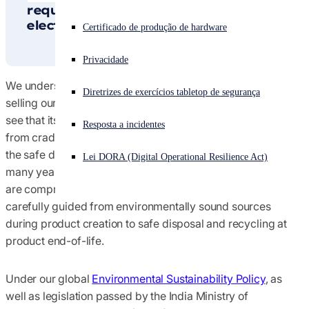
requires the careful disposal of
Termos e condições dos contratos
electronic waste.
Enfrentando um ataque cibernético? Obtenha ajuda imediata
Certificado de produção de hardware
Iniciar sessão
Conformidade de comércio global
Privacidade
Open search
We understand that our responsibility does not end upon
Diretrizes de exercícios tabletop de segurança
Open language switcher
Português (Brasil)
selling our products to you. Instead, Sophos takes care to
Avisos
see that its hardware products are environmentally safe
Resposta a incidentes
from cradle to grave. In fact, Sophos has been leading in
Políticas
the safe disposal and recycling of electronic waste for
Lei DORA (Digital Operational Resilience Act)
many years. For example, our electronic hardware products
are comprised from many raw materials, which are
carefully guided from environmentally sound sources
during product creation to safe disposal and recycling at
product end-of-life.
Under our global
Environmental Sustainability Policy
, as
well as legislation passed by the India Ministry of