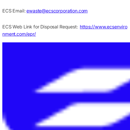
ECS Email:
ewaste@ecscorporation.com
ECS Web Link for Disposal Request:
https://www.ecsenviro
nment.com/epr/