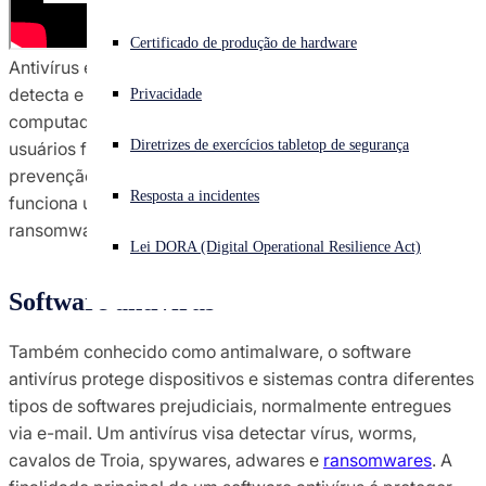
Enfrentando um ataque cibernético? Obtenha ajuda imediata
Certificado de produção de hardware
Iniciar sessão
Antivírus é um software de segurança cibernética que
detecta e remove softwares maliciosos (malwares) de
Privacidade
computadores, dispositivos e redes. Se a sua rede tem
Open search
Diretrizes de exercícios tabletop de segurança
usuários finais, um software antivírus é essencial na
Open language switcher
Português (Brasil)
prevenção de
violações de dados
. Saiba mais sobre como
Resposta a incidentes
funciona um antivírus e os riscos de um malware e
ransomware.
Lei DORA (Digital Operational Resilience Act)
Software antivírus
Também conhecido como antimalware, o software
antivírus protege dispositivos e sistemas contra diferentes
tipos de softwares prejudiciais, normalmente entregues
via e-mail. Um antivírus visa detectar vírus, worms,
cavalos de Troia, spywares, adwares e
ransomwares
. A