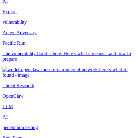
AI
Exploit
vulnerability
Active Adversary
Pacific Rim
The vulnerability flood is here. Here’s what it means – and how to
prepare
Threat Research
OpenClaw
LLM
AI
penetration testing
Red Team