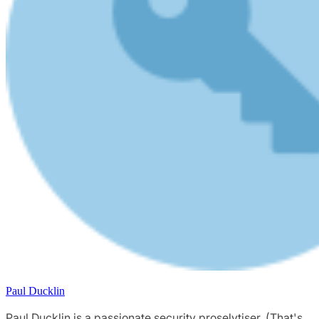
Paul Ducklin
Paul Ducklin is a passionate security proselytiser. (That's