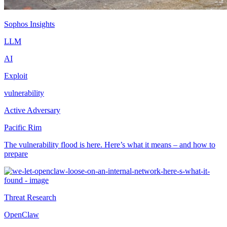
Sophos Insights
LLM
AI
Exploit
vulnerability
Active Adversary
Pacific Rim
The vulnerability flood is here. Here’s what it means – and how to
prepare
Threat Research
OpenClaw