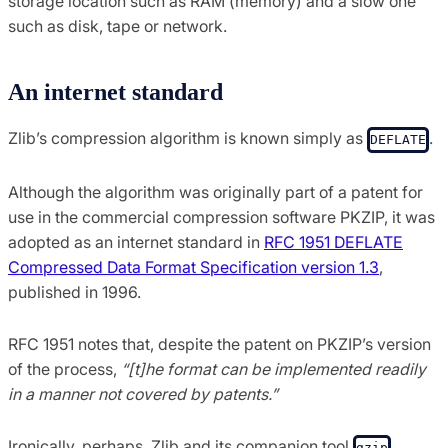
storage location such as RAM (memory) and a slow one
such as disk, tape or network.
An internet standard
Zlib’s compression algorithm is known simply as
.
DEFLATE
Although the algorithm was originally part of a patent for
use in the commercial compression software PKZIP, it was
adopted as an internet standard in
RFC 1951 DEFLATE
Compressed Data Format Specification version 1.3
,
published in 1996.
RFC 1951 notes that, despite the patent on PKZIP’s version
of the process,
“[t]he format can be implemented readily
in a manner not covered by patents.”
Ironically, perhaps, Zlib and its companion tool
gzip