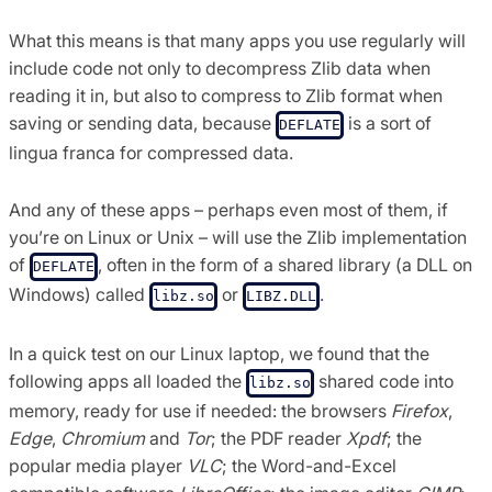
What this means is that many apps you use regularly will
include code not only to decompress Zlib data when
reading it in, but also to compress to Zlib format when
saving or sending data, because
is a sort of
DEFLATE
lingua franca for compressed data.
And any of these apps – perhaps even most of them, if
you’re on Linux or Unix – will use the Zlib implementation
of
, often in the form of a shared library (a DLL on
DEFLATE
Windows) called
or
.
libz.so
LIBZ.DLL
In a quick test on our Linux laptop, we found that the
following apps all loaded the
shared code into
libz.so
memory, ready for use if needed: the browsers
Firefox
,
Edge
,
Chromium
and
Tor
; the PDF reader
Xpdf
; the
popular media player
VLC
; the Word-and-Excel