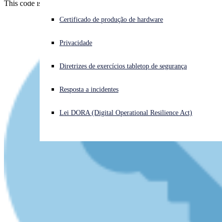
This code is venerable! Surely all the bugs must be out by now?
Enfrentando um ataque cibernético? Obtenha ajuda imediata
Certificado de produção de hardware
Iniciar sessão
Privacidade
Open search
Diretrizes de exercícios tabletop de segurança
Open language switcher
Português (Brasil)
Resposta a incidentes
Lei DORA (Digital Operational Resilience Act)