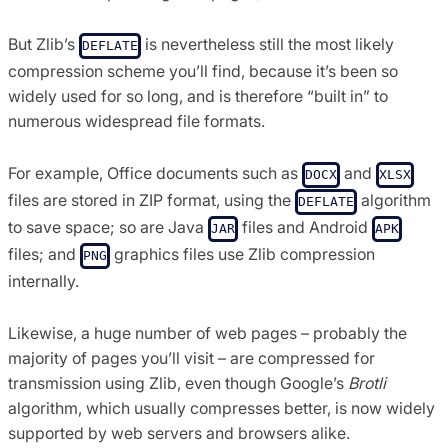
But Zlib’s
is nevertheless still the most likely
DEFLATE
compression scheme you’ll find, because it’s been so
widely used for so long, and is therefore “built in” to
numerous widespread file formats.
For example, Office documents such as
and
DOCX
XLSX
files are stored in ZIP format, using the
algorithm
DEFLATE
to save space; so are Java
files and Android
JAR
APK
files; and
graphics files use Zlib compression
PNG
internally.
Likewise, a huge number of web pages – probably the
majority of pages you’ll visit – are compressed for
transmission using Zlib, even though Google’s
Brotli
algorithm, which usually compresses better, is now widely
supported by web servers and browsers alike.