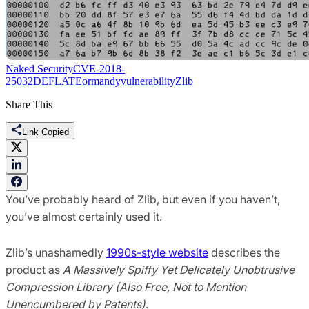
Naked Security
CVE-2018-
25032
DEFLATE
ormandy
vulnerability
Zlib
Share This
Link Copied
You’ve probably heard of Zlib, but even if you haven’t,
you’ve almost certainly used it.
Zlib’s unashamedly
1990s-style website
describes the
product as
A Massively Spiffy Yet Delicately Unobtrusive
Compression Library (Also Free, Not to Mention
Unencumbered by Patents)
.