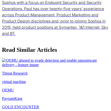
Sophos with a focus on Endpoint Security and Security
Operations. Paul has over twenty-five years’ experience
across Product Management, Product Marketing and
Product Design disciplines and, prior to joining Sophos in
2015, held product positions at Symantec, 1&1 Internet, Sky
and BT.
Read Similar Articles
Threat Research
virtual machine
QEMU
PayoutsKing
GOLD ENCOUNTER