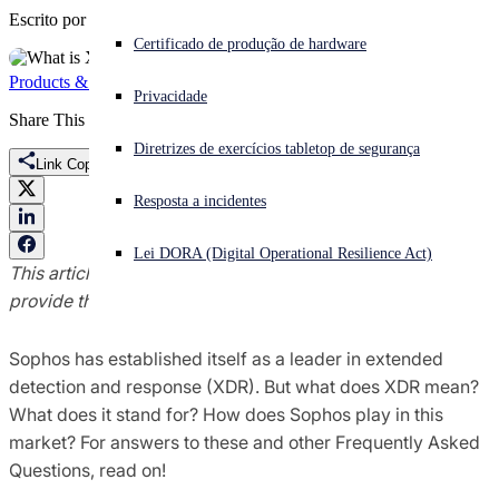
Escrito por
Paul Murray
Enfrentando um ataque cibernético? Obtenha ajuda imediata
Certificado de produção de hardware
Iniciar sessão
Products & Services
Sophos XDR
XDR
Privacidade
Share This
Open search
Diretrizes de exercícios tabletop de segurança
Open language switcher
Português (Brasil)
Link Copied
Resposta a incidentes
Lei DORA (Digital Operational Resilience Act)
This article was updated on November 22, 2023 to
provide the most recent information.
Sophos has established itself as a leader in extended
detection and response (XDR). But what does XDR mean?
What does it stand for? How does Sophos play in this
market? For answers to these and other Frequently Asked
Questions, read on!