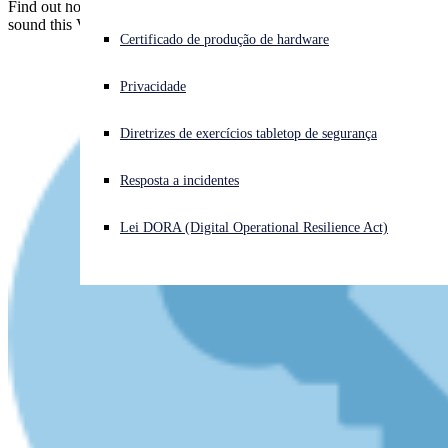
Find out how Sophos can help you keep your employees safe and
sound this Valentine's weekend.
Enfrentando um ataque cibernético? Obtenha ajuda imediata
Certificado de produção de hardware
Iniciar sessão
Privacidade
Open search
Diretrizes de exercícios tabletop de segurança
Open language switcher
Português (Brasil)
Resposta a incidentes
Lei DORA (Digital Operational Resilience Act)