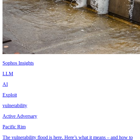
Sophos Insights
LLM
AI
Exploit
vulnerability
Active Adversary
Pacific Rim
The vulnerability flood is here. Here’s what it means – and how to