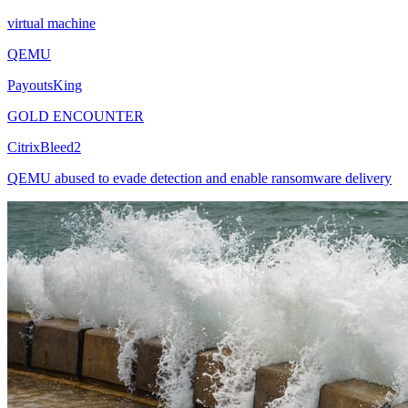
virtual machine
QEMU
PayoutsKing
GOLD ENCOUNTER
CitrixBleed2
QEMU abused to evade detection and enable ransomware delivery