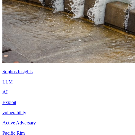
Sophos Insights
LLM
AI
Exploit
vulnerability
Active Adversary
Pacific Rim