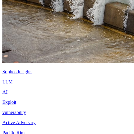
Sophos Insights
LLM
AI
Exploit
vulnerability
Active Adversary
Pacific Rim