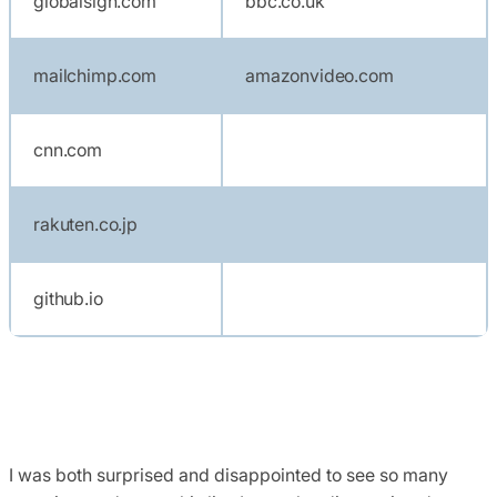
globalsign.com
bbc.co.uk
mailchimp.com
amazonvideo.com
cnn.com
rakuten.co.jp
github.io
I was both surprised and disappointed to see so many