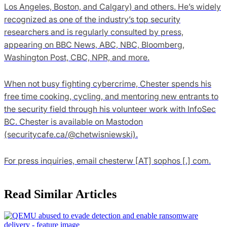
Los Angeles, Boston, and Calgary) and others. He’s widely
recognized as one of the industry’s top security
researchers and is regularly consulted by press,
appearing on BBC News, ABC, NBC, Bloomberg,
Washington Post, CBC, NPR, and more.
When not busy fighting cybercrime, Chester spends his
free time cooking, cycling, and mentoring new entrants to
the security field through his volunteer work with InfoSec
BC. Chester is available on Mastodon
(securitycafe.ca/@chetwisniewski).
For press inquiries, email chesterw [AT] sophos [.] com.
Read Similar Articles