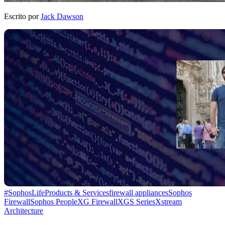
Escrito por
Jack Dawson
#SophosLife
Products & Services
firewall appliances
Sophos
Firewall
Sophos People
XG Firewall
XGS Series
Xstream
Architecture