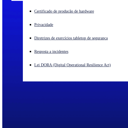
Enfrentando um ataque cibernético? Obtenha ajuda imediata
Certificado de produção de hardware
Iniciar sessão
Privacidade
Open search
Diretrizes de exercícios tabletop de segurança
Open language switcher
Português (Brasil)
Resposta a incidentes
Lei DORA (Digital Operational Resilience Act)