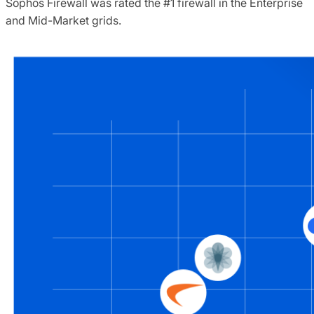
Sophos Firewall was rated the #1 firewall in the Enterprise
and Mid-Market grids.