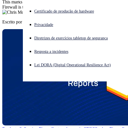
This marks the 10th consecutive G2 Seasonal Report where Sophos
Firewall is the top-ranked Firewall
Enfrentando um ataque cibernético? Obtenha ajuda imediata
Certificado de produção de hardware
Iniciar sessão
Escrito por
Chris McCormack
Privacidade
Open search
Diretrizes de exercícios tabletop de segurança
Open language switcher
Português (Brasil)
Resposta a incidentes
Lei DORA (Digital Operational Resilience Act)