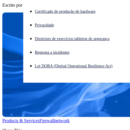
Escrito por
Chris McCormack
Enfrentando um ataque cibernético? Obtenha ajuda imediata
Certificado de produção de hardware
Iniciar sessão
Privacidade
Open search
Diretrizes de exercícios tabletop de segurança
Open language switcher
Português (Brasil)
Resposta a incidentes
Lei DORA (Digital Operational Resilience Act)
Products & Services
Firewall
network