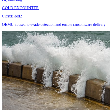
GOLD ENCOUNTER
CitrixBleed2
QEMU abused to evade detection and enable ransomware delivery