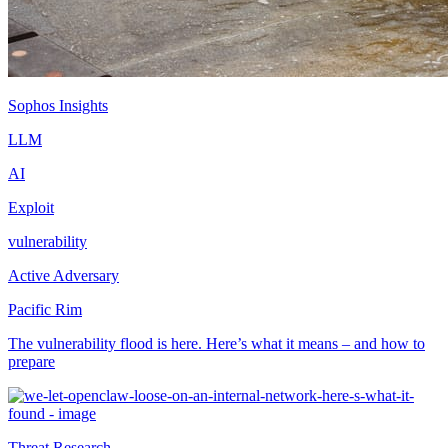
Sophos Insights
LLM
AI
Exploit
vulnerability
Active Adversary
Pacific Rim
The vulnerability flood is here. Here’s what it means – and how to
prepare
Threat Research