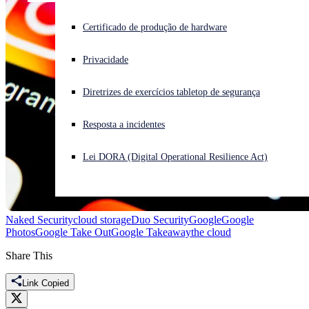
Enfrentando um ataque cibernético? Obtenha ajuda imediata
Certificado de produção de hardware
Iniciar sessão
Privacidade
Open search
Diretrizes de exercícios tabletop de segurança
Open language switcher
Português (Brasil)
Resposta a incidentes
Lei DORA (Digital Operational Resilience Act)
Naked Security
cloud storage
Duo Security
Google
Google
Photos
Google Take Out
Google Takeaway
the cloud
Share This
Link Copied