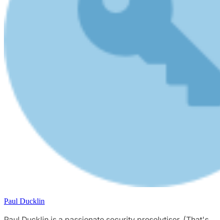
Paul Ducklin
Paul Ducklin is a passionate security proselytiser. (That's