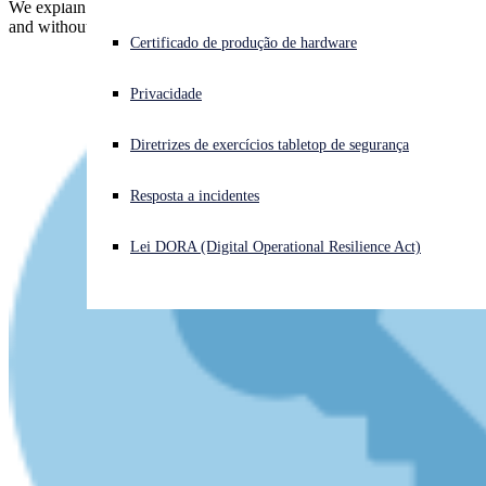
We explain the "BootHole" vulnerability - as usual, in plain English
and without hype. Find if you're affected and what to do.
Enfrentando um ataque cibernético? Obtenha ajuda imediata
Certificado de produção de hardware
Iniciar sessão
Privacidade
Open search
Diretrizes de exercícios tabletop de segurança
Open language switcher
Português (Brasil)
Resposta a incidentes
Lei DORA (Digital Operational Resilience Act)