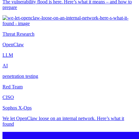
The vulnerability flood is here. Here’s what it means – and how to
prepare
Threat Research
OpenClaw
LLM
AI
penetration testing
Red Team
CISO
Sophos X-Ops
We let OpenClaw loose on an internal network. Here’s what it
found