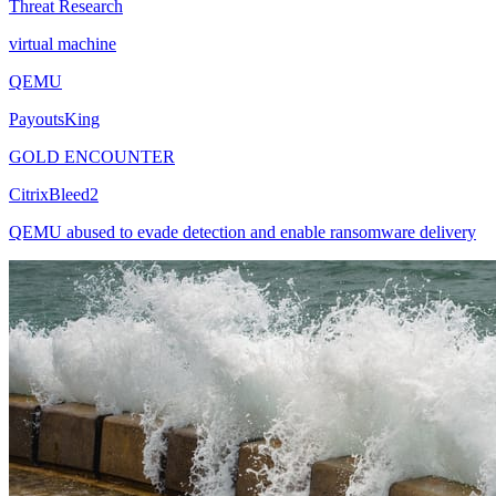
Threat Research
virtual machine
QEMU
PayoutsKing
GOLD ENCOUNTER
CitrixBleed2
QEMU abused to evade detection and enable ransomware delivery