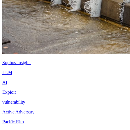
Sophos Insights
LLM
AI
Exploit
vulnerability
Active Adversary
Pacific Rim