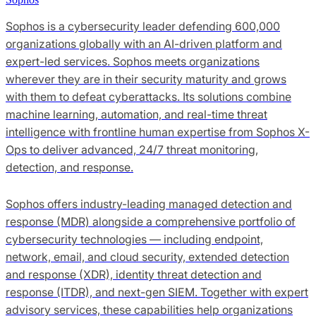
Sophos is a cybersecurity leader defending 600,000
organizations globally with an AI-driven platform and
expert-led services. Sophos meets organizations
wherever they are in their security maturity and grows
with them to defeat cyberattacks. Its solutions combine
machine learning, automation, and real-time threat
intelligence with frontline human expertise from Sophos X-
Ops to deliver advanced, 24/7 threat monitoring,
detection, and response.
Sophos offers industry-leading managed detection and
response (MDR) alongside a comprehensive portfolio of
cybersecurity technologies — including endpoint,
network, email, and cloud security, extended detection
and response (XDR), identity threat detection and
response (ITDR), and next-gen SIEM. Together with expert
advisory services, these capabilities help organizations