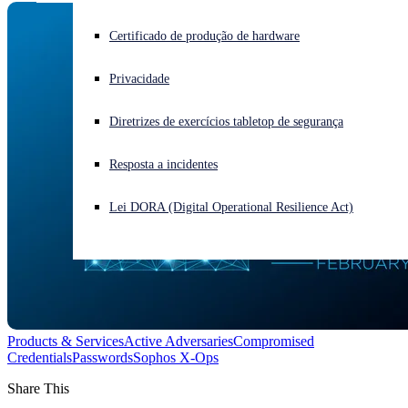
Enfrentando um ataque cibernético? Obtenha ajuda imediata
Certificado de produção de hardware
Iniciar sessão
Privacidade
Open search
Diretrizes de exercícios tabletop de segurança
Open language switcher
Português (Brasil)
Resposta a incidentes
Lei DORA (Digital Operational Resilience Act)
Products & Services
Active Adversaries
Compromised
Credentials
Passwords
Sophos X-Ops
Share This