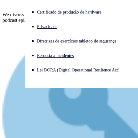
Enfrentando um ataque cibernético? Obtenha ajuda imediata
Certificado de produção de hardware
We discuss the biggest cybersecurity news stories of the week. New
Iniciar sessão
podcast episode out now!
Privacidade
Open search
Diretrizes de exercícios tabletop de segurança
Open language switcher
Português (Brasil)
Resposta a incidentes
Lei DORA (Digital Operational Resilience Act)