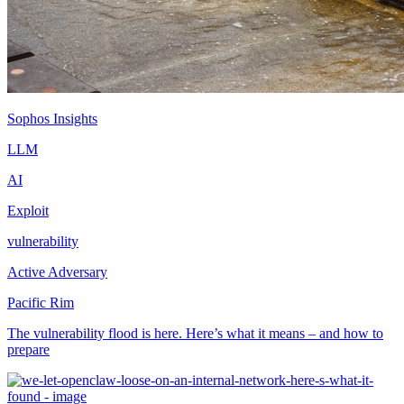
Sophos Insights
LLM
AI
Exploit
vulnerability
Active Adversary
Pacific Rim
The vulnerability flood is here. Here’s what it means – and how to
prepare