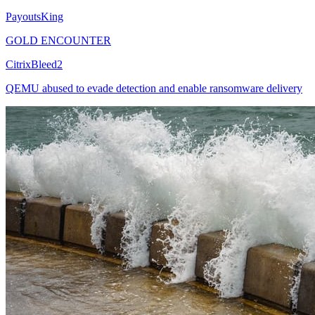
PayoutsKing
GOLD ENCOUNTER
CitrixBleed2
QEMU abused to evade detection and enable ransomware delivery