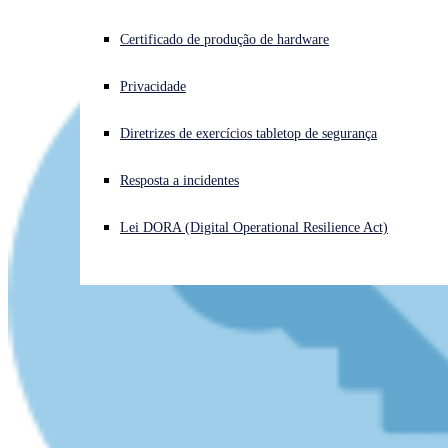
Enfrentando um ataque cibernético? Obtenha ajuda imediata
Certificado de produção de hardware
Iniciar sessão
Privacidade
Open search
Diretrizes de exercícios tabletop de segurança
Open language switcher
Português (Brasil)
Resposta a incidentes
Lei DORA (Digital Operational Resilience Act)