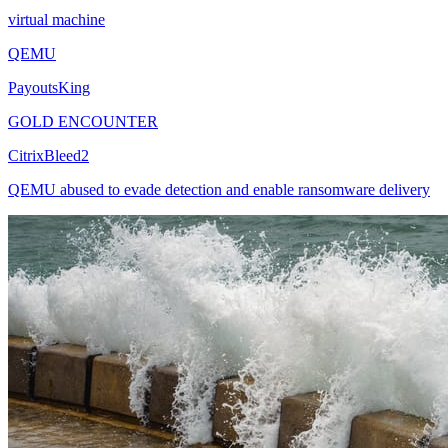
virtual machine
QEMU
PayoutsKing
GOLD ENCOUNTER
CitrixBleed2
QEMU abused to evade detection and enable ransomware delivery