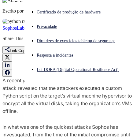
Escrito por
Andrew Brandt
Enfrentando um ataque cibernético? Obtenha ajuda imediata
Certificado de produção de hardware
Iniciar sessão
Privacidade
SophosLabs Uncut
ESXi
Fcker
Python
Ransomware
VMware
Open search
Share This
Diretrizes de exercícios tabletop de segurança
Open language switcher
Português (Brasil)
Link Copied
Resposta a incidentes
Lei DORA (Digital Operational Resilience Act)
A recently-concluded investigation into a ransomware
attack revealed that the attackers executed a custom
Python script on the target’s virtual machine hypervisor to
encrypt all the virtual disks, taking the organization’s VMs
offline.
In what was one of the quickest attacks Sophos has
investigated, from the time of the initial compromise until