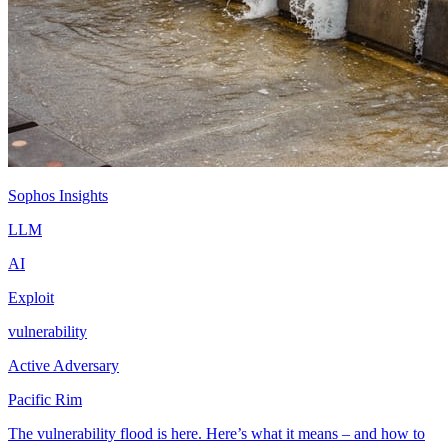
Sophos Insights
LLM
AI
Exploit
vulnerability
Active Adversary
Pacific Rim
The vulnerability flood is here. Here’s what it means – and how to