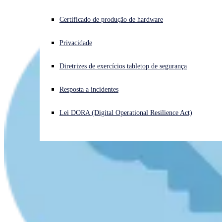
Enfrentando um ataque cibernético? Obtenha ajuda imediata
Certificado de produção de hardware
Iniciar sessão
Privacidade
Open search
Diretrizes de exercícios tabletop de segurança
Open language switcher
Português (Brasil)
Resposta a incidentes
Lei DORA (Digital Operational Resilience Act)