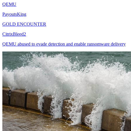
QEMU
PayoutsKing
GOLD ENCOUNTER
CitrixBleed2
QEMU abused to evade detection and enable ransomware delivery