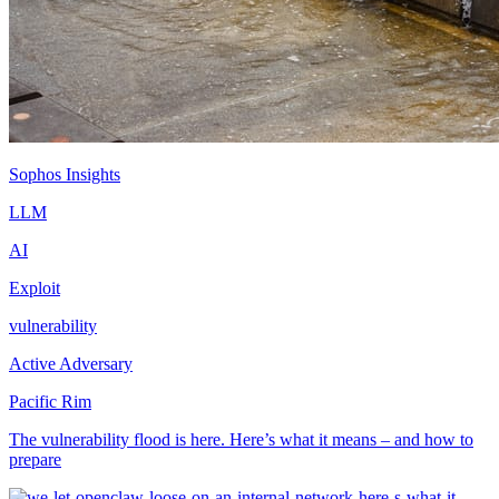
Sophos Insights
LLM
AI
Exploit
vulnerability
Active Adversary
Pacific Rim
The vulnerability flood is here. Here’s what it means – and how to
prepare