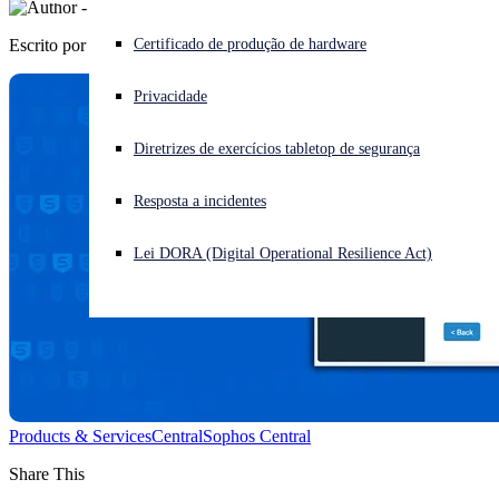
Escrito por
Sophos
Enfrentando um ataque cibernético? Obtenha ajuda imediata
Certificado de produção de hardware
Iniciar sessão
Privacidade
Open search
Diretrizes de exercícios tabletop de segurança
Open language switcher
Português (Brasil)
Resposta a incidentes
Lei DORA (Digital Operational Resilience Act)
Products & Services
Central
Sophos Central
Share This