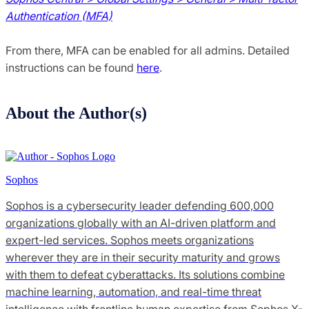
Authentication (MFA)
From there, MFA can be enabled for all admins. Detailed
instructions can be found
here
.
About the Author(s)
Sophos
Sophos is a cybersecurity leader defending 600,000
organizations globally with an AI-driven platform and
expert-led services. Sophos meets organizations
wherever they are in their security maturity and grows
with them to defeat cyberattacks. Its solutions combine
machine learning, automation, and real-time threat
intelligence with frontline human expertise from Sophos X-