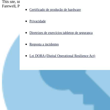
This site, like millions of others, has a certificate from Let's Encrypt.
Farewell, Peter Eckersley, PhD, who helped make it all possible.
Enfrentando um ataque cibernético? Obtenha ajuda imediata
Certificado de produção de hardware
Iniciar sessão
Privacidade
Open search
Diretrizes de exercícios tabletop de segurança
Open language switcher
Português (Brasil)
Resposta a incidentes
Lei DORA (Digital Operational Resilience Act)