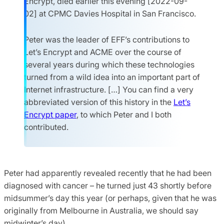
Encrypt, died earlier this evening [2022-09-
02] at CPMC Davies Hospital in San Francisco.
Peter was the leader of EFF’s contributions to
Let’s Encrypt and ACME over the course of
several years during which these technologies
turned from a wild idea into an important part of
Internet infrastructure. […] You can find a very
abbreviated version of this history in the
Let’s
Encrypt paper
, to which Peter and I both
contributed.
Peter had apparently revealed recently that he had been
diagnosed with cancer – he turned just 43 shortly before
midsummer’s day this year (or perhaps, given that he was
originally from Melbourne in Australia, we should say
midwinter’s day).