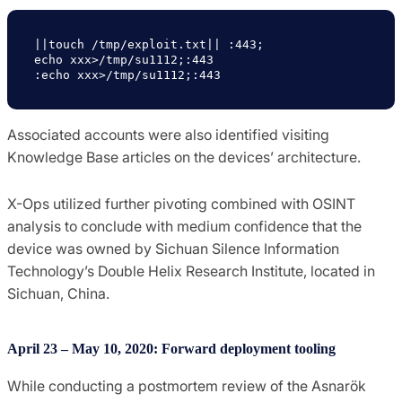
||touch /tmp/exploit.txt|| :443;

echo xxx>/tmp/su1112;:443

:echo xxx>/tmp/su1112;:443
Associated accounts were also identified visiting
Knowledge Base articles on the devices’ architecture.
X-Ops utilized further pivoting combined with OSINT
analysis to conclude with medium confidence that the
device was owned by Sichuan Silence Information
Technology’s Double Helix Research Institute, located in
Sichuan, China.
April 23 – May 10, 2020: Forward deployment tooling
While conducting a postmortem review of the Asnarök