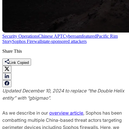
Security Operations
Chinese APT
Cyberoam
featured
Pacific Rim
Story
Sophos Firewall
state-sponsored attackers
Share This
Link Copied
Updated December 10, 2024 to replace “the Double Helix
entity” with “gbigmao”.
As we describe in our
overview article
, Sophos has been
combatting multiple China-based threat actors targeting
perimeter devices including Sophos firewalls. Here, we