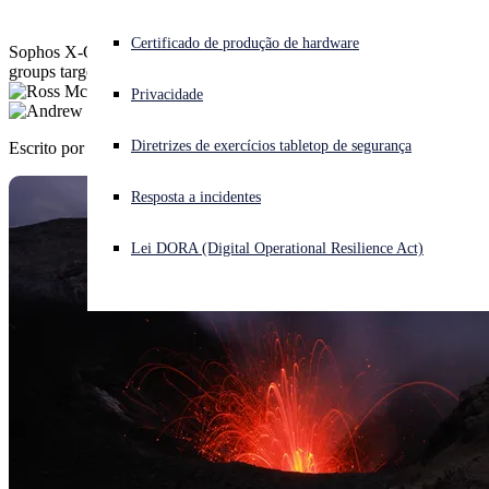
Enfrentando um ataque cibernético? Obtenha ajuda imediata
Certificado de produção de hardware
Sophos X-Ops unveils five-year investigation tracking China-based
Iniciar sessão
groups targeting perimeter devices
Privacidade
Open search
Diretrizes de exercícios tabletop de segurança
Escrito por
Ross McKerchar
,
Andrew Brandt
Open language switcher
Português (Brasil)
Resposta a incidentes
Lei DORA (Digital Operational Resilience Act)