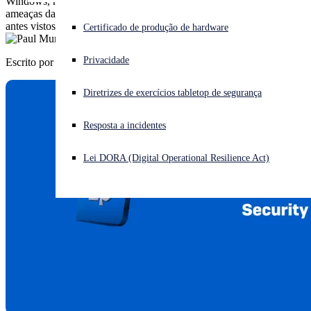
Windows, macOS e Linux contra ransomware, malware, phishing,
ameaças da Web e comportamentos liderados por invasores nunca
antes vistos.
Enfrentando um ataque cibernético? Obtenha ajuda imediata
Certificado de produção de hardware
Iniciar sessão
Privacidade
Escrito por
Paul Murray
Open search
Diretrizes de exercícios tabletop de segurança
Open language switcher
Português (Brasil)
Resposta a incidentes
Lei DORA (Digital Operational Resilience Act)