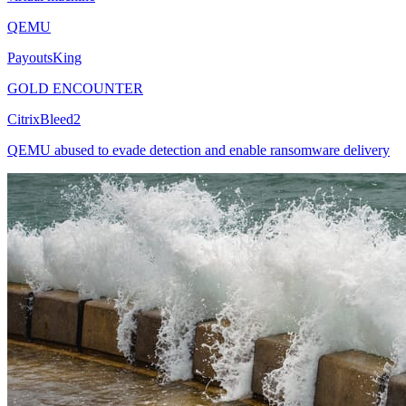
QEMU
PayoutsKing
GOLD ENCOUNTER
CitrixBleed2
QEMU abused to evade detection and enable ransomware delivery