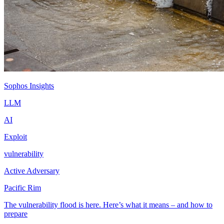
Sophos Insights
LLM
AI
Exploit
vulnerability
Active Adversary
Pacific Rim
The vulnerability flood is here. Here’s what it means – and how to
prepare