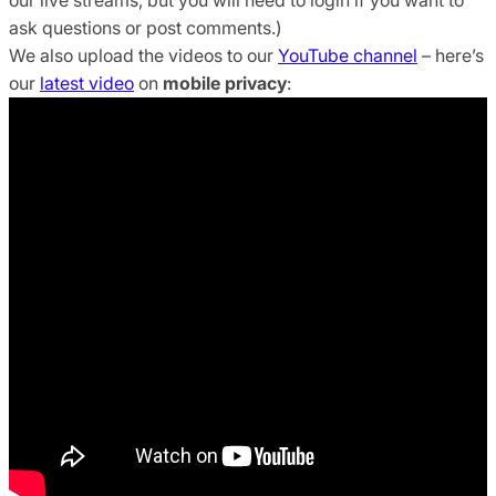
ask questions or post comments.)
We also upload the videos to our
YouTube channel
– here’s
our
latest video
on
mobile privacy
: