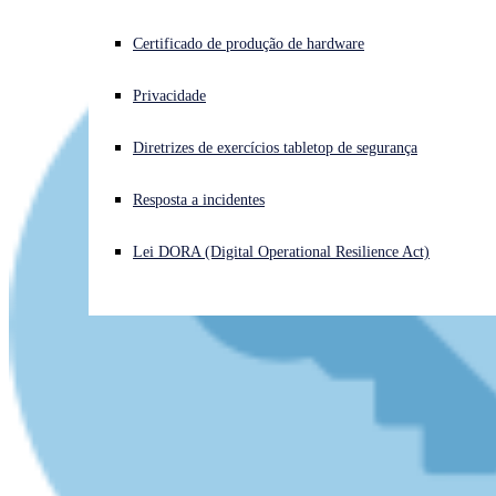
Enfrentando um ataque cibernético? Obtenha ajuda imediata
Certificado de produção de hardware
Iniciar sessão
Privacidade
Open search
Diretrizes de exercícios tabletop de segurança
Open language switcher
Português (Brasil)
Resposta a incidentes
Lei DORA (Digital Operational Resilience Act)