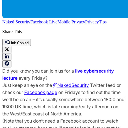
Naked Security
Facebook Live
Mobile Privacy
Privacy
Tips
Share This
Link Copied
Did you know you can join us for a
live cybersecurity
lecture
every Friday?
Just keep an eye on the
@NakedSecurity
Twitter feed or
check our
Facebook page
on Fridays to find out the time
we’ll be on air – it’s usually somewhere between 18:00 and
19:00 UK time, which is late morning/early afternoon on
the West/East coast of North America.
(Note that you don’t need a Facebook account to watch
our live streams, but you will need to login if you want to