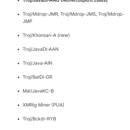
Troj/Mdrop-JMR, Troj/Mdrop-JMS, Troj/Mdrop-
JMP
Troj/Khonsari-A (new)
Troj/JavaDl-AAN
Troj/Java-AIN
Troj/BatDl-GR
Mal/JavaKC-B
XMRig Miner (PUA)
Troj/Bckdr-RYB