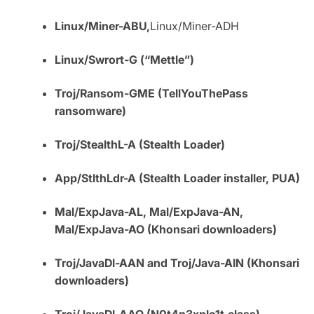
Linux/Miner-ABU,
Linux/Miner-ADH
Linux/Swrort-G (“Mettle”)
Troj/Ransom-GME (TellYouThePass
ransomware)
Troj/StealthL-A (Stealth Loader)
App/StlthLdr-A (Stealth Loader installer, PUA)
Mal/ExpJava-AL, Mal/ExpJava-AN,
Mal/ExpJava-AO (Khonsari downloaders)
Troj/JavaDl-AAN and Troj/Java-AIN (Khonsari
downloaders)
Troj/JavaDl-AAO (N0t4n3xplo1t.class)