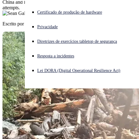
China and Russia, Kinsing miner botnet dominate sources of exploit
attempts.
Enfrentando um ataque cibernético? Obtenha ajuda imediata
Certificado de produção de hardware
Iniciar sessão
Escrito por
Sean Gallagher
Privacidade
Open search
Diretrizes de exercícios tabletop de segurança
Open language switcher
Português (Brasil)
Resposta a incidentes
Lei DORA (Digital Operational Resilience Act)