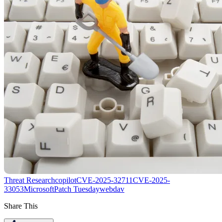
Threat Research
copilot
CVE-2025-32711
CVE-2025-
33053
Microsoft
Patch Tuesday
webdav
Share This