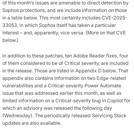
of
th
is month’s
issues
are
amenable to
direct
detection by
Sophos protections, and we include information on
th
ose
in
a table
below.
This most certainly includes
CVE-2025-
33053, in which Sophos itself has taken a particular
interest – and, apparently, vice versa.
(More on th
at
CVE
below.)
In addition to
these
patches
,
ten
Adobe Reader
fixes, four
of them considered to be of Critical severity, are included
in the
release
.
Those
are listed
in Appendix D
below
.
That
appendix also
con
tains
information on
two
Edge-related
vulnerabilities
and
a Critical-severity Power Automate
issue that was
addressed earlier this month
, as well as
limited information on a Critical-severity bug in Copilot for
which an advisory was released the following day
(Wednesday)
.
The periodically released
Servicing Stack
updates are also available.