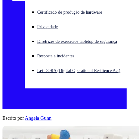
Enfrentando um ataque cibernético? Obtenha ajuda imediata
Certificado de produção de hardware
Iniciar sessão
Privacidade
Open search
Diretrizes de exercícios tabletop de segurança
Open language switcher
Português (Brasil)
Resposta a incidentes
Lei DORA (Digital Operational Resilience Act)
Escrito por
Angela Gunn