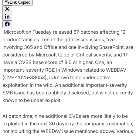
Link Copied
.
Microsoft on Tuesday rel
eased
6
7
patche
s
affecting
12
product families
.
Ten
of
the addressed
issues
,
five
involving
365 and Office
and one
involving SharePoint
,
are
considered by Microsoft to be of
C
ritical severity
,
and
1
7
have a
CVSS bas
e score of 8.
0
or higher
.
One
,
an
Important-severity
RCE
in Windows
related to WEBDAV
(CVE-2025-33053)
,
is
known to be
under active
exploit
ation
in the wild.
An additional Important-severity
SMB issue has been publicly
disclosed
, but
is not currently
known to be under
exploit
.
At patch time
,
nine
additional
CVEs
are
more likely to be
exploited in the
next
30 days
by the company’s estimation
,
not including the WEBDAV issue mentioned
above
.
Various