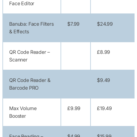
Face Editor
Banuba: Face Filters
$7.99
$24.99
& Effects
QR Code Reader –
£8.99
Scanner
QR Code Reader &
$9.49
Barcode PRO
Max Volume
£9.99
£19.49
Booster
Face Reading –
$4.99
$15.99