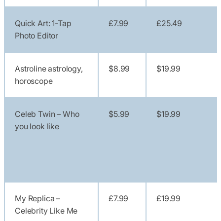
Quick Art: 1-Tap
£7.99
£25.49
Photo Editor
Astroline astrology,
$8.99
$19.99
horoscope
Celeb Twin – Who
$5.99
$19.99
you look like
My Replica –
£7.99
£19.99
Celebrity Like Me