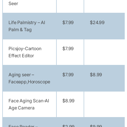
Seer
Life Palmistry – AI
$7.99
$24.99
Palm & Tag
Picsjoy-Cartoon
$7.99
Effect Editor
Aging seer –
$7.99
$8.99
Faceapp,Horoscope
Face Aging Scan-AI
$8.99
Age Camera
Face Reader –
$2.99
$9.99