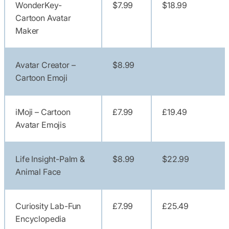
WonderKey-
$7.99
$18.99
Cartoon Avatar
Maker
Avatar Creator –
$8.99
Cartoon Emoji
iMoji – Cartoon
£7.99
£19.49
Avatar Emojis
Life Insight-Palm &
$8.99
$22.99
Animal Face
Curiosity Lab-Fun
£7.99
£25.49
Encyclopedia