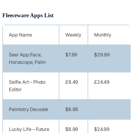
Fleeceware Apps List
App Name
Weekly
Monthly
Seer App:Face,
$7.99
$29.99
Horoscope, Palm
Selfie Art – Photo
£8.49
£24.49
Editor
Palmistry Decoder
$8.99
Lucky Life – Future
$8.99
$24.99