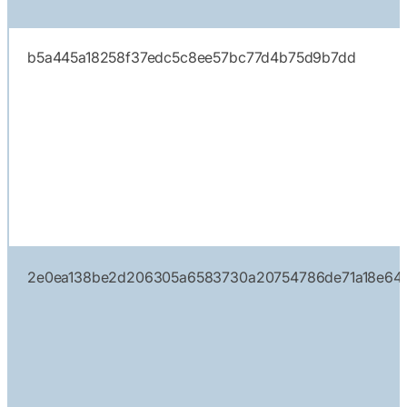
b5a445a18258f37edc5c8ee57bc77d4b75d9b7dd
2e0ea138be2d206305a6583730a20754786de71a18e64