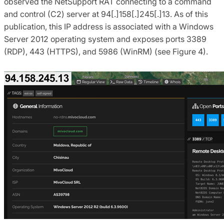
observed the NetSupport RAT connecting to a command
and control (C2) server at 94[.]158[.]245[.]13. As of this
publication, this IP address is associated with a Windows
Server 2012 operating system and exposes ports 3389
(RDP), 443 (HTTPS), and 5986 (WinRM) (see Figure 4).