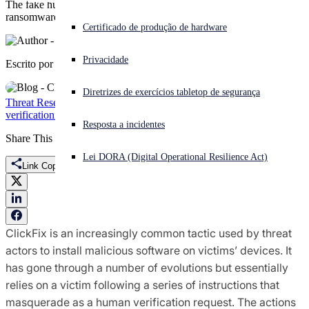
The fake human verification process led to infostealer and
ransomware infections
Enfrentando um ataque cibernético? Obtenha ajuda imediata
Certificado de produção de hardware
Iniciar sessão
Privacidade
Escrito por
Sophos Counter Threat Unit Research Team
Open search
Diretrizes de exercícios tabletop de segurança
Open language switcher
Português (Brasil)
Threat Research
clickfix
featured
GOLD FEATHER
human
verification
infostealer
qilin
Ransomware
StealC
Resposta a incidentes
Share This
Lei DORA (Digital Operational Resilience Act)
Link Copied
ClickFix is an increasingly common tactic used by threat
actors to install malicious software on victims’ devices. It
has gone through a number of evolutions but essentially
relies on a victim following a series of instructions that
masquerade as a human verification request. The actions