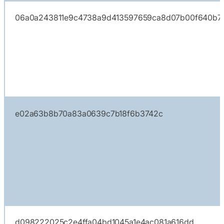
06a0a243811e9c4738a9d413597659ca8d07b00f640b7
e02a63b8b70a83a0639c7b18f6b3742c
d098222025c2e4ffa04bd1045a1e4ac081a616dd