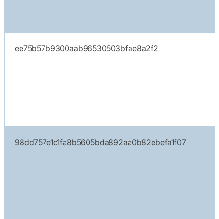
ee75b57b9300aab96530503bfae8a2f2
98dd757e1c1fa8b5605bda892aa0b82ebefa1f07