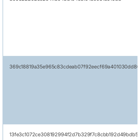
369c18819a35e965c83cdeab07f92eecf69a401030dd802
13fe3c1072ce308192994f2d7b329f7c8cbb192d49bdb5