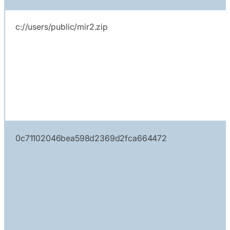
c://users/public/mir2.zip
0c71102046bea598d2369d2fca664472