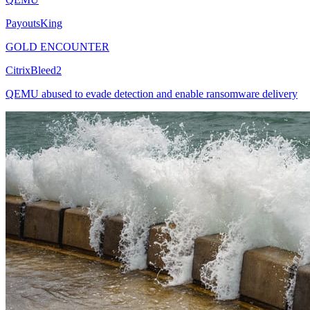
PayoutsKing
GOLD ENCOUNTER
CitrixBleed2
QEMU abused to evade detection and enable ransomware delivery