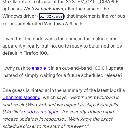
Mozilla refers to its use of the SYSTEM_CALL_­DISABLE
option as
Win32k Lockdown
, after the name of the
Windows driver (
) that implements the various
win32k.sys
kernel-accelerated Windows API calls.
Given that the code was a long time in the making, and
apparently nearly-but-not quite ready to be turned on by
default in Firefox 100…
…why rush to
enable it
in an out-and-band 100.0.1 update
instead of simply waiting for a future scheduled release?
One guess is hinted at in the summary of the latest Mozilla
Channels Meeting
, which says,
“Reminder: pwn2own is
next week (Wed-Fri) and we expect to ship chemspills
[Mozilla’s
curious metaphor
for
security-driven rapid
release updates
] in response… We’ll know the exact
schedule closer to the start of the event.”