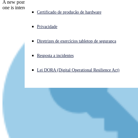
A new point-release of Firefox. Not unusual, but the timing of this
one is interesting, with Pwn2Own coming up in a few days.
Enfrentando um ataque cibernético? Obtenha ajuda imediata
Certificado de produção de hardware
Iniciar sessão
Privacidade
Open search
Diretrizes de exercícios tabletop de segurança
Open language switcher
Português (Brasil)
Resposta a incidentes
Lei DORA (Digital Operational Resilience Act)