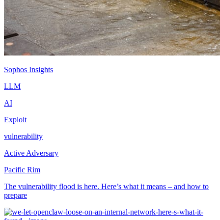
Sophos Insights
LLM
AI
Exploit
vulnerability
Active Adversary
Pacific Rim
The vulnerability flood is here. Here’s what it means – and how to
prepare