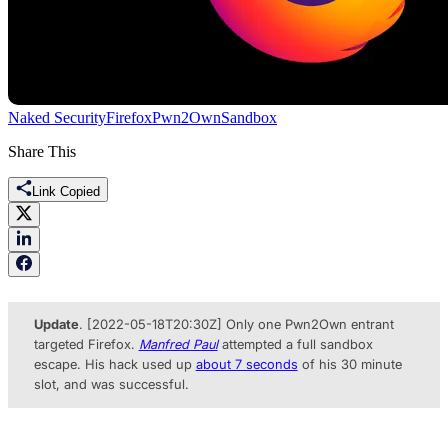
Naked Security
Firefox
Pwn2Own
Sandbox
Share This
Link Copied
Update
. [2022-05-18T20:30Z] Only one Pwn2Own entrant
targeted Firefox.
Manfred Paul
attempted a full sandbox
escape. His hack used up
about 7 seconds
of his 30 minute
slot, and was successful.