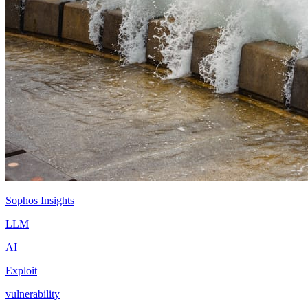
Sophos Insights
LLM
AI
Exploit
vulnerability