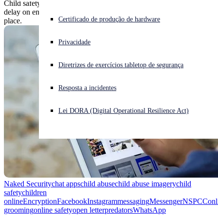
Child safety groups penned an open letter to Facebook, urging a
delay on encrypted messaging until sufficient safeguards are in
Enfrentando um ataque cibernético? Obtenha ajuda imediata
Certificado de produção de hardware
place.
Iniciar sessão
Privacidade
Open search
Diretrizes de exercícios tabletop de segurança
Open language switcher
Português (Brasil)
Resposta a incidentes
Lei DORA (Digital Operational Resilience Act)
Naked Security
chat apps
child abuse
child abuse imagery
child
safety
children
online
Encryption
Facebook
Instagram
messaging
Messenger
NSPCC
onl
grooming
online safety
open letter
predators
WhatsApp