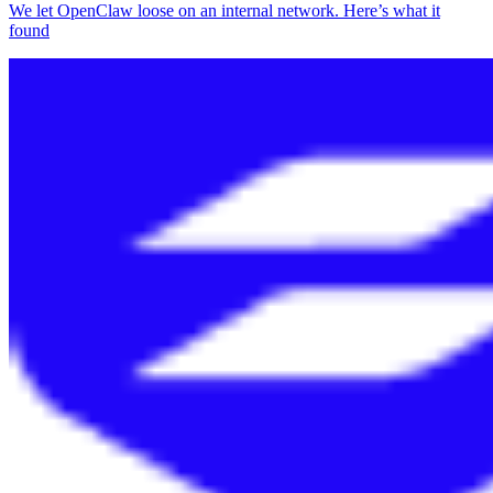
We let OpenClaw loose on an internal network. Here’s what it
found