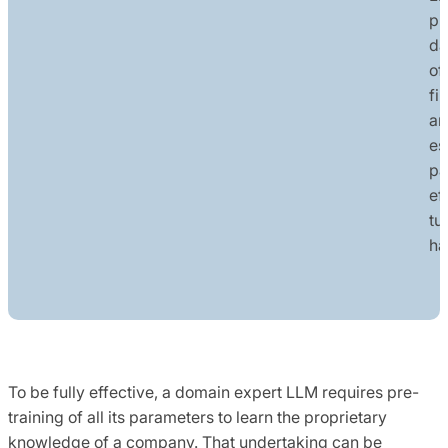
pr
da
of
fi
an
es
pa
ef
tu
ha
To be fully effective, a domain expert LLM requires pre-
training of all its parameters to learn the proprietary
knowledge of a company. That undertaking can be