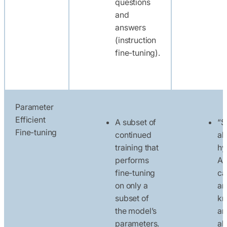
questions
and
answers
(instruction
fine-tuning).
Parameter
Efficient
A subset of
“S
Fine-tuning
continued
al
training that
hy
performs
A 
fine-tuning
ca
on only a
an
subset of
kn
the model’s
ar
parameters.
al