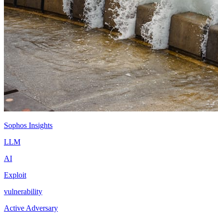
Sophos Insights
LLM
AI
Exploit
vulnerability
Active Adversary