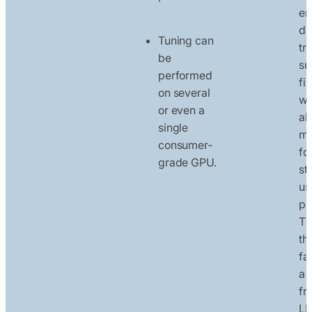
en
du
Tuning can
tr
be
su
performed
fi
on several
wi
or even a
al
single
mo
consumer-
fo
grade GPU.
st
us
pr
Th
th
fa
a 
fr
LL