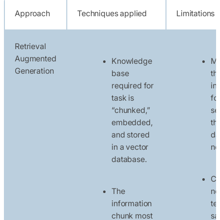
Approach
Techniques applied
Limitations
Retrieval
Augmented
Knowledge
Ma
Generation
base
th
required for
in
task is
fo
“chunked,”
se
embedded,
th
and stored
da
in a vector
not
database.
Ch
The
no
information
te
chunk most
sa