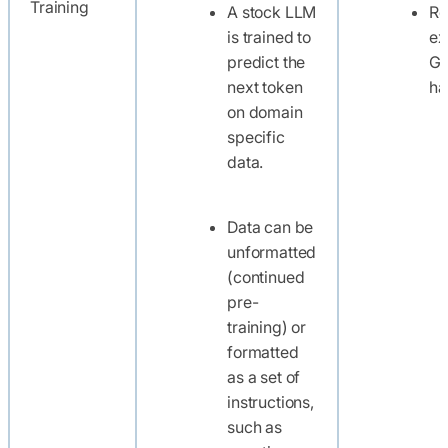
Training
A stock LLM
Re
is trained to
ex
predict the
G
next token
ha
on domain
specific
data.
Data can be
unformatted
(continued
pre-
training) or
formatted
as a set of
instructions,
such as