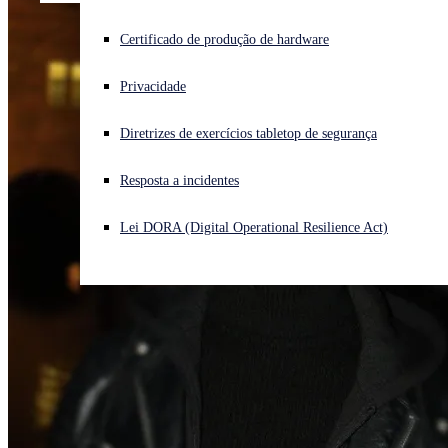
Enfrentando um ataque cibernético? Obtenha ajuda imediata
Certificado de produção de hardware
Iniciar sessão
Privacidade
Open search
Diretrizes de exercícios tabletop de segurança
Open language switcher
Português (Brasil)
Resposta a incidentes
Lei DORA (Digital Operational Resilience Act)