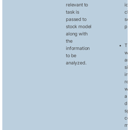
relevant to
id
task is
ch
passed to
se
stock model
pi
along with
the
Th
information
wi
to be
an
analyzed.
si
in
re
wi
a 
do
sp
co
mi