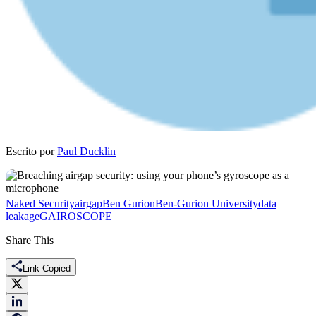
Escrito por
Paul Ducklin
Naked Security
airgap
Ben Gurion
Ben-Gurion University
data
leakage
GAIROSCOPE
Share This
Link Copied