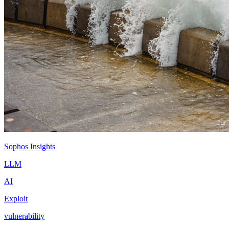
Sophos Insights
LLM
AI
Exploit
vulnerability