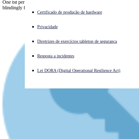
One bit per second makes the Voyager probe data rate seem
blindingly fast. But it's enough to break your security assumptions...
Enfrentando um ataque cibernético? Obtenha ajuda imediata
Certificado de produção de hardware
Iniciar sessão
Privacidade
Open search
Diretrizes de exercícios tabletop de segurança
Open language switcher
Português (Brasil)
Resposta a incidentes
Lei DORA (Digital Operational Resilience Act)