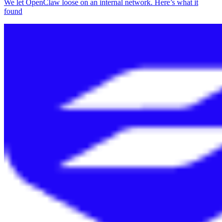
We let OpenClaw loose on an internal network. Here’s what it
found