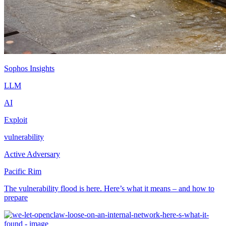
Sophos Insights
LLM
AI
Exploit
vulnerability
Active Adversary
Pacific Rim
The vulnerability flood is here. Here’s what it means – and how to
prepare