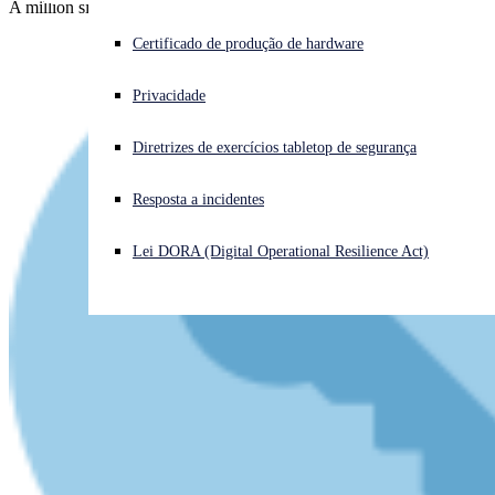
A million sites attacked by 20,000 different computers.
Enfrentando um ataque cibernético? Obtenha ajuda imediata
Certificado de produção de hardware
Iniciar sessão
Privacidade
Open search
Diretrizes de exercícios tabletop de segurança
Open language switcher
Português (Brasil)
Resposta a incidentes
Lei DORA (Digital Operational Resilience Act)