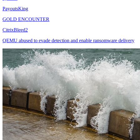
PayoutsKing
GOLD ENCOUNTER
CitrixBleed2
QEMU abused to evade detection and enable ransomware delivery