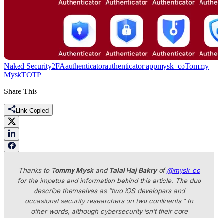
Naked Security
2FA
authenticator
authenticator app
mysk_co
Tommy
Mysk
TOTP
Share This
Link Copied
Thanks to
Tommy Mysk
and
Talal Haj Bakry
of
@mysk_co
for the impetus and information behind this article. The duo
describe themselves as “two iOS developers and
occasional security researchers on two continents.” In
other words, although cybersecurity isn’t their core