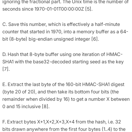
ignoring the fractional part. The Unix time is the number of
seconds since 1970-01-01T00:00:00Z [5].
C. Save this number, which is effectively a half-minute
counter that started in 1970, into a memory buffer as a 64-
bit (8-byte) big-endian unsigned integer [6].
D. Hash that 8-byte buffer using one iteration of HMAC-
SHA1 with the base32-decoded starting seed as the key
[7].
E. Extract the last byte of the 160-bit HMAC-SHA1 digest
(byte 20 of 20), and then take its bottom four bits (the
remainder when divided by 16) to get a number X between
0 and 15 inclusive [8].
F. Extract bytes X+1,X+2,X+3,X+4 from the hash, i.e. 32
bits drawn anywhere from the first four bytes (1..4) to the