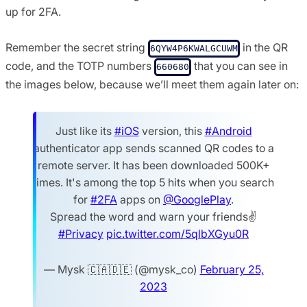
up for 2FA.
Remember the secret string
in the QR
6QYW4P6K­WALGCUWM
code, and the TOTP numbers
that you can see in
660680
the images below, because we’ll meet them again later on:
Just like its
#iOS
version, this
#Android
authenticator app sends scanned QR codes to a
remote server. It has been downloaded 500K+
times. It's among the top 5 hits when you search
for
#2FA
apps on
@GooglePlay
.
Spread the word and warn your friends✌️
#Privacy
pic.twitter.com/5qlbXGyu0R
— Mysk 🇨🇦🇩🇪 (@mysk_co)
February 25,
2023