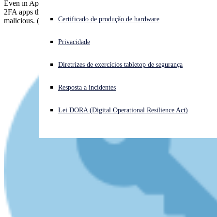
Even in Apple's and Google's "walled gardens", there are plenty of
2FA apps that are either dangerously incompetent, or unrepentantly
Enfrentando um ataque cibernético? Obtenha ajuda imediata
Certificado de produção de hardware
malicious. (Or perhaps both.)
Iniciar sessão
Privacidade
Open search
Diretrizes de exercícios tabletop de segurança
Open language switcher
Português (Brasil)
Resposta a incidentes
Lei DORA (Digital Operational Resilience Act)