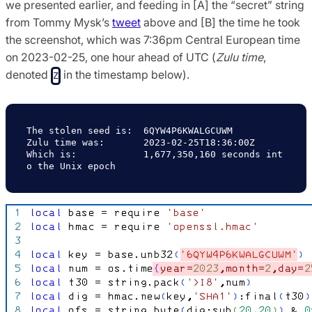
we presented earlier, and feeding in [A] the “secret” string
from Tommy Mysk’s
tweet
above and [B] the time he took
the screenshot, which was 7:36pm Central European time
on 2023-02-25, one hour ahead of UTC (
Zulu time
,
denoted
in the timestamp below).
Z
The stolen seed is:  6QYW4P6KWALGCUWM

Zulu time was:       2023-02-25T18:36:00Z

Which is:            1,677,350,160 seconds int