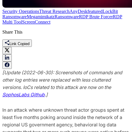
Security Operations
Threat Research
AnyDesk
featured
LockBit
Ransomware
Mega
mimikatz
Ransomware
RDP Brute Forcer
RDP
Multi Tool
ScreenConnect
Share This
Link Copied
[Update (2022-06-30): Screenshots of commands and
other log entries were replaced with less cluttered
versions. IoCs related to this attack are now on the
SophosLabs Github
.]
In an attack where unknown threat actor groups spent at
least five months poking around inside the network of a
regional US government agency, behavioral log data
suggests that two or more such groups were active before