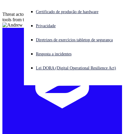
Enfrentando um ataque cibernético? Obtenha ajuda imediata
Certificado de produção de hardware
Threat actors spent more than five months remotely googling for
Iniciar sessão
tools from the target's machines
Privacidade
Open search
Diretrizes de exercícios tabletop de segurança
Open language switcher
Português (Brasil)
Resposta a incidentes
Lei DORA (Digital Operational Resilience Act)