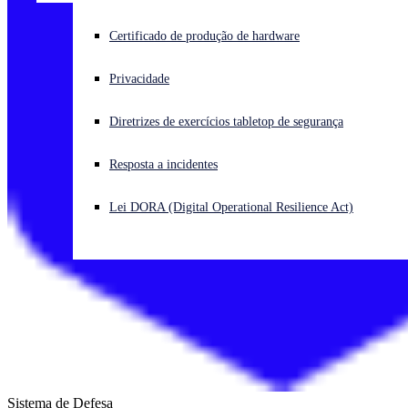
Enfrentando um ataque cibernético? Obtenha ajuda imediata
Certificado de produção de hardware
Iniciar sessão
Privacidade
Open search
Diretrizes de exercícios tabletop de segurança
Open language switcher
Português (Brasil)
Resposta a incidentes
Lei DORA (Digital Operational Resilience Act)
Sistema de Defesa