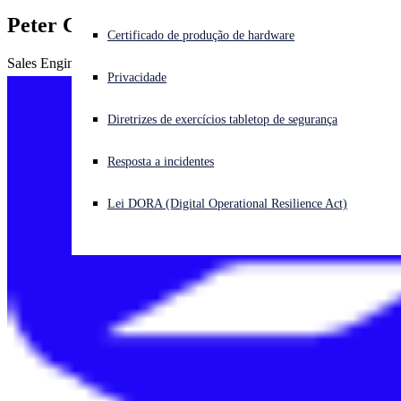
Peter Craig
Enfrentando um ataque cibernético? Obtenha ajuda imediata
Certificado de produção de hardware
Iniciar sessão
Sales Engineer for Ireland and the Channel Islands
Privacidade
Open search
Diretrizes de exercícios tabletop de segurança
Open language switcher
Português (Brasil)
Resposta a incidentes
Lei DORA (Digital Operational Resilience Act)